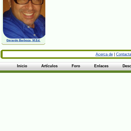
Gerardo Barboza, M.Ed.
Acerca de
|
Contacta
Inicio
Artículos
Foro
Enlaces
Desc