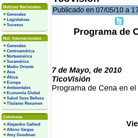
Noticias Nacionales
Publicado en 07/05/10 a 1
Generales
Legislativas
Sucesos
Programa de Ce
Not. Internacionales
Generales
Centroamérica
Norteamérica
Suramérica
Medio Oriente
7 de Mayo, de 2010
Asia
TicoVisión
África
Europa
Programa de Cena en el 
Ambientales
Economía Global
Salud Sexo Belleza
Titulares Resumen
Columnas
Vie
Alejandro Gallard
Albino Vargas
Amy Goodman