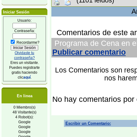
(1101 leidos)
A
Iniciar Sesión
Usuario:
Comentarios de este art
Contraseña:
Programa de Cena en el 
Recordarme?
Publicar comentario
Olvidaste tu
contraseña?
Eres un visitante.
Puedes registrarte
Los Comentarios son respo
gratis haciendo
nos harem
clic
aquí
.
En linea
No hay comentarios por
0 Miembro(s)
48 Visitante(s)
4 Robot(s):
Google
Escribir un Comentario:
Google
Google
Google