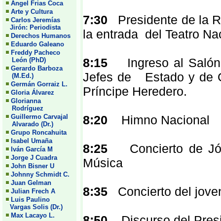
Angel Frias Coca
Arte y Cultura
7:30
Presidente de la Re
Carlos Jeremías
Jirón: Periodista
la entrada del Teatro Na
Derechos Humanos
Eduardo Galeano
Freddy Pacheco
8:15
Ingreso al Salón d
León (PhD)
Gerardo Barboza
Jefes de Estado y de G
(M.Ed.)
Germán Gorraiz L.
Príncipe Heredero.
Gloria Álvarez
Glorianna
Rodríguez
Guillermo Carvajal
8:20
Himno Nacional
Alvarado (Dr.)
Grupo Roncahuita
Isabel Umaña
8:25
Concierto de Jóve
Iván García M
Jorge J Cuadra
Música
John Bisner U
Johnny Schmidt C.
Juan Gelman
8:35
Concierto del jove
Julian Frech A
Luis Paulino
Vargas Solis (Dr.)
Max Lacayo L.
8:50
Discurso del Presid