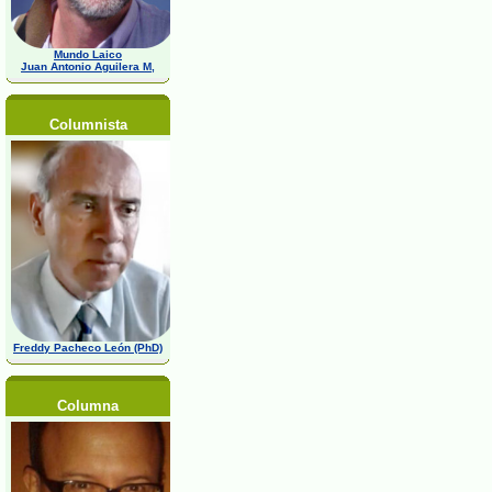
Mundo Laico
Juan Antonio Aguilera M,
Columnista
Freddy Pacheco León (PhD)
Columna