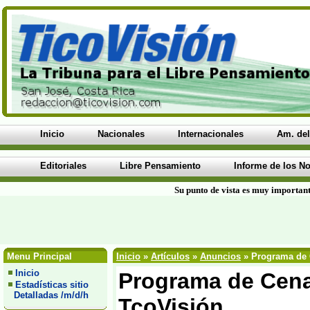
Inicio
Nacionales
Internacionales
Am. del
Editoriales
Libre Pensamiento
Informe de los No
Su punto de vista es muy important
Menu Principal
Inicio
»
Artículos
»
Anuncios
» Programa de C
Inicio
Programa de Cena 
Estadísticas sitio
Detalladas /m/d/h
TcoVisión