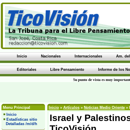
Inicio
Nacionales
Internacionales
Am. del
Editoriales
Libre Pensamiento
Informe de los No
Su punto de vista es muy important
Menu Principal
Inicio
»
Artículos
»
Noticias Medio Oriente
» 
Inicio
Israel y Palestino
Estadísticas sitio
Detalladas /m/d/h
TicoVisión