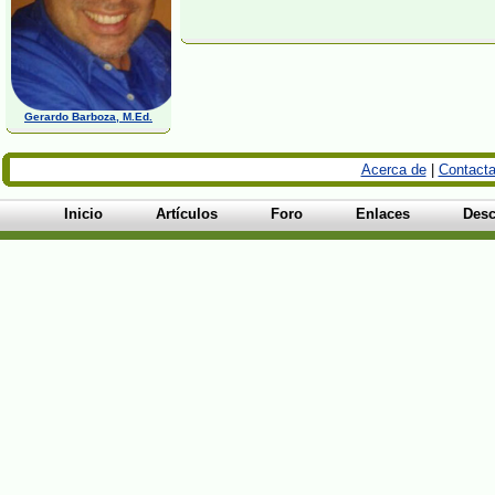
Gerardo Barboza, M.Ed.
Acerca de
|
Contacta
Inicio
Artículos
Foro
Enlaces
Desc