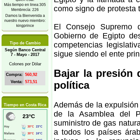
Más tiempo en linea:305
como signo de protesta t
Membrecía: 226
Damos la Bienvenida a
nuestro nuevo miembro:
El Consejo Supremo d
kingprince
Gobierno de Egipto des
competencias legislati
Tipo de Cambio
Según Banco Central
sigue siendo el ente pri
7 - Mayo - 2017
Colones por Dólar
Bajar la presión 
Compra:
560,92
Venta:
573,51
política
Además de la expulsión 
Tiempo en Costa Rica
de la Asamblea del P
suministro de gas natur
a todos los países árab