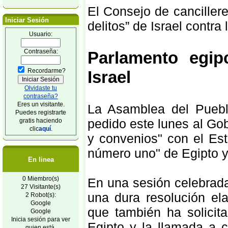
El Consejo de canciller
Iniciar Sesión
delitos” de Israel contra
Usuario:
Contraseña:
Parlamento egip
Recordarme?
Israel
Olvidaste tu
contraseña?
Eres un visitante.
La Asamblea del Puebl
Puedes registrarte
pedido este lunes al Gob
gratis haciendo
clic
aquí
.
y convenios" con el Est
número uno" de Egipto y
En linea
0 Miembro(s)
En una sesión celebrada
27 Visitante(s)
una dura resolución el
2 Robot(s):
Google
que también ha solicit
Google
Inicia sesión para ver
Egipto y la llamada a c
quien está.