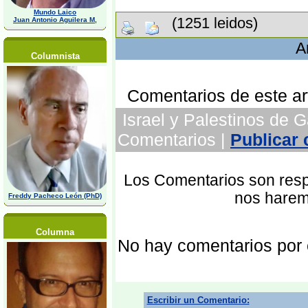
Mundo Laico
(1251 leidos)
Juan Antonio Aguilera M,
A
Columnista
Comentarios de este art
Israel y Palestinos de G
Comentarios |
Publicar
Los Comentarios son respo
nos harem
Freddy Pacheco León (PhD)
Columna
No hay comentarios por
Escribir un Comentario: