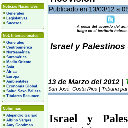
Noticias Nacionales
Publicado en 13/03/12 a 0
Generales
Legislativas
Sucesos
A pesar del acuerdo del armi
fuego en el territorio hebreo.
Not. Internacionales
Generales
Israel y Palestinos
Centroamérica
Norteamérica
Suramérica
Medio Oriente
Asia
África
Europa
13 de Marzo del 2012
|
Ambientales
Economía Global
San José, Costa Rica | Tribuna pa
Salud Sexo Belleza
Titulares Resumen
Columnas
Israel y Pale
Alejandro Gallard
Albino Vargas
Amy Goodman