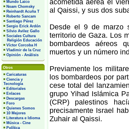
acometida aérea el vie
Mundo Laico
Noam Chomsky
al Qaissi, y sus dos sub
Reinhardt Acuña T
Roberto Sancam
Santiago Pérez
Desde el 9 de marzo 
Sergio Erick Ardón
Silvio Avilez Gallo
territorio de Gaza. Los 
Sociales Cultura
Religión Educación
bombardeos aéreos q
Víctor Corcoba H
Vladimir de la Cruz
muertos y un número ind
Opinión - Análisis
Previamente los militar
Otros
Caricaturas
los bombardeos por par
Ciencia y
cese total del lanzamie
Tecnología
Editoriales
grupo Yihad Islámica Pa
Enlaces
Descargas
(CRP) palestinos hací
Foro
Quienes Somos
precisamente Israel hab
10 Mejores
Zuhair al Qaissi.
Literatura e Idioma
Música - Cine
Política