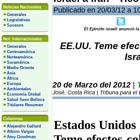
Noticias Nacionales
Publicado en 20/03/12 a 1
Generales
Legislativas
Sucesos
El Ejército israelí anunció 
Not. Internacionales
EE.UU. Teme efect
Generales
Centroamérica
Isr
Norteamérica
Suramérica
Medio Oriente
Asia
África
20 de Marzo del 2012
|
Europa
Ambientales
José, Costa Rica | Tribuna para el
Economía Global
Salud Sexo Belleza
Titulares Resumen
Columnas
Estados Unidos
Alejandro Gallard
Albino Vargas
Teme efectos co
Amy Goodman