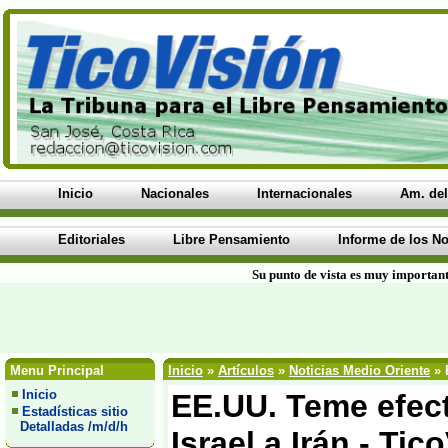
Inicio
Nacionales
Internacionales
Am. del
Editoriales
Libre Pensamiento
Informe de los No
Su punto de vista es muy important
Menu Principal
Inicio
»
Artículos
»
Noticias Medio Oriente
» 
Inicio
EE.UU. Teme efect
Estadísticas sitio
Detalladas /m/d/h
Israel a Irán - Tic