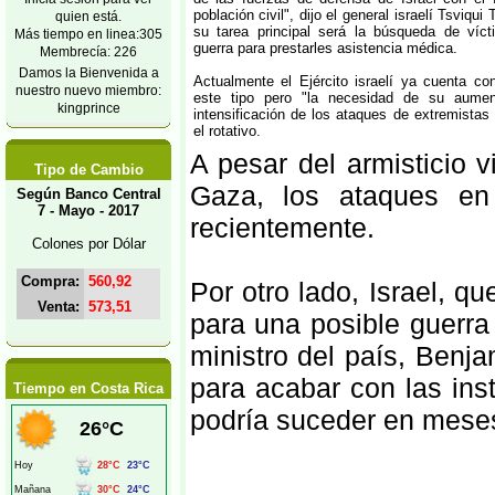
población civil", dijo el general israelí Tsviqui 
quien está.
su tarea principal será la búsqueda de víct
Más tiempo en linea:305
guerra para prestarles asistencia médica.
Membrecía: 226
Damos la Bienvenida a
Actualmente el Ejército israelí ya cuenta c
nuestro nuevo miembro:
este tipo pero "la necesidad de su aume
kingprince
intensificación de los ataques de extremistas
el rotativo.
A pesar del armisticio v
Tipo de Cambio
Gaza, los ataques en
Según Banco Central
7 - Mayo - 2017
recientemente.
Colones por Dólar
Compra:
560,92
Por otro lado, Israel, 
Venta:
573,51
para una posible guerra 
ministro del país, Benj
para acabar con las ins
Tiempo en Costa Rica
podría suceder en mese