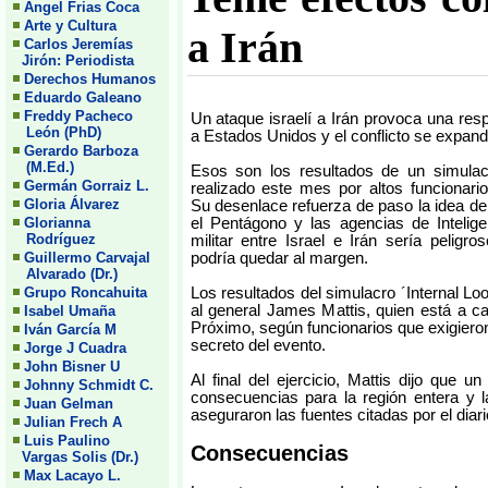
Angel Frias Coca
Arte y Cultura
a Irán
Carlos Jeremías
Jirón: Periodista
Derechos Humanos
Eduardo Galeano
Freddy Pacheco
Un ataque israelí a Irán provoca una resp
León (PhD)
a Estados Unidos y el conflicto se expande
Gerardo Barboza
(M.Ed.)
Esos son los resultados de un simulac
Germán Gorraiz L.
realizado este mes por altos funcionario
Gloria Álvarez
Su desenlace refuerza de paso la idea de
Glorianna
el Pentágono y las agencias de Intelige
Rodríguez
militar entre Israel e Irán sería pelig
Guillermo Carvajal
podría quedar al margen.
Alvarado (Dr.)
Grupo Roncahuita
Los resultados del simulacro ´Internal Lo
al general James Mattis, quien está a ca
Isabel Umaña
Próximo, según funcionarios que exigieron
Iván García M
secreto del evento.
Jorge J Cuadra
John Bisner U
Al final del ejercicio, Mattis dijo que un
Johnny Schmidt C.
consecuencias para la región entera y 
Juan Gelman
aseguraron las fuentes citadas por el dia
Julian Frech A
Luis Paulino
Consecuencias
Vargas Solis (Dr.)
Max Lacayo L.