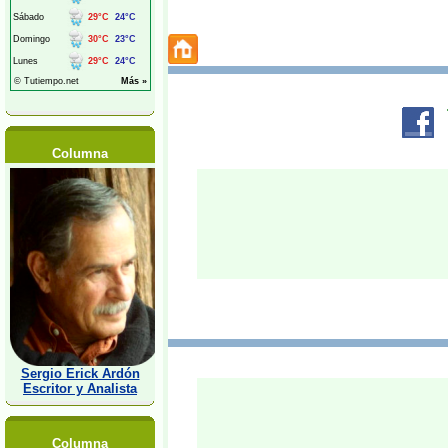
Columna
Sergio Erick Ardón
Escritor y Analista
Columna