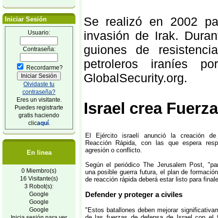
Se realizó en 2002 pa
Iniciar Sesión
invasión de Irak. Duran
Usuario:
guiones de resistenci
Contraseña:
petroleros iraníes p
Recordarme?
GlobalSecurity.org.
Olvidaste tu
contraseña?
Eres un visitante.
Israel crea Fuerz
Puedes registrarte
gratis haciendo
clic
aquí
.
El Ejército israelí anunció la creación 
Reacción Rápida, con las que espera resp
agresión o conflicto.
En linea
Según el periódico The Jerusalem Post, "pa
0 Miembro(s)
una posible guerra futura, el plan de formació
16 Visitante(s)
de reacción rápida deberá estar listo para final
3 Robot(s):
Defender y proteger a civiles
Google
Google
Google
"Estos batallones deben mejorar significativa
de las fuerzas de defensa de Israel con el 
Inicia sesión para ver