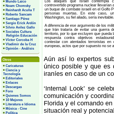
Los ataques que Israel contempla c
Mundo Laico
controvertido programa nuclear llevarían 
Noam Chomsky
un buque de combate israelí en el Golfo 
Reinhardt Acuña T
personas muertas. En este caso, una
Roberto Sancam
Washington, su fiel aliado, sería inevitable
Santiago Pérez
Sergio Erick Ardón
A diferencia de ese argumento de los mili
Silvio Avilez Gallo
que Irán trataría de evitar una guerra
Sociales Cultura
territorio, por lo que excluyen que pueda
Religión Educación
respuesta contra objetivos estadounid
Víctor Corcoba H
contestar con atentados terroristas en
Vladimir de la Cruz
europeas, actos que por supuesto no se at
Opinión - Análisis
Aún así lo expertos sub
Otros
único posible y que es 
Caricaturas
Ciencia y
iraníes en caso de un conf
Tecnología
Editoriales
Enlaces
‘Internal Look’ se cel
Descargas
Foro
comunicación y coordina
Quienes Somos
10 Mejores
Florida y el comando en 
Literatura e Idioma
Música - Cine
situación real y potencial
Política