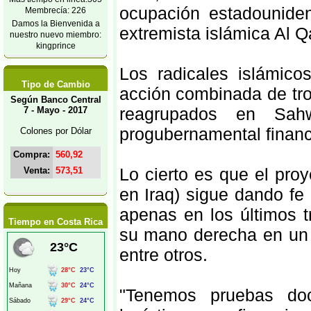
ocupación estadouniden
Membrecía: 226
Damos la Bienvenida a
extremista islámica Al Q
nuestro nuevo miembro:
kingprince
Los radicales islámico
Tipo de Cambio
acción combinada de tr
Según Banco Central
reagrupados en Sahw
7 - Mayo - 2017
progubernamental financi
Colones por Dólar
Compra:
560,92
Lo cierto es que el pro
Venta:
573,51
en Iraq) sigue dando fe
apenas en los últimos 
Tiempo en Costa Rica
su mano derecha en un 
entre otros.
"Tenemos pruebas do