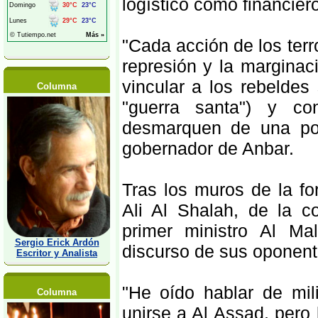
logístico como financiero
"Cada acción de los terro
represión y la marginac
vincular a los rebeldes
Columna
"guerra santa") y c
desmarquen de una pos
gobernador de Anbar.
Tras los muros de la fo
Ali Al Shalah, de la c
primer ministro Al Mal
Sergio Erick Ardón
discurso de sus oponent
Escritor y Analista
"He oído hablar de mil
Columna
unirse a Al Assad, pero