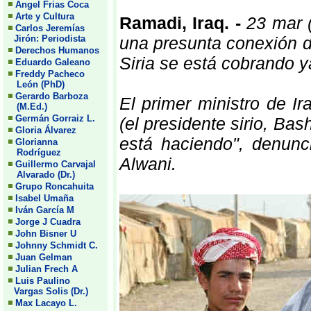
Angel Frias Coca
Arte y Cultura
Ramadi, Iraq. -
23 mar (
Carlos Jeremías
Jirón: Periodista
una presunta conexión d
Derechos Humanos
Siria se está cobrando ya
Eduardo Galeano
Freddy Pacheco
León (PhD)
Gerardo Barboza
El primer ministro de Ir
(M.Ed.)
Germán Gorraiz L.
(el presidente sirio, Bas
Gloria Álvarez
está haciendo", denunc
Glorianna
Rodríguez
Alwani.
Guillermo Carvajal
Alvarado (Dr.)
Grupo Roncahuita
Isabel Umaña
Iván García M
Jorge J Cuadra
John Bisner U
Johnny Schmidt C.
Juan Gelman
Julian Frech A
Luis Paulino
Vargas Solis (Dr.)
Max Lacayo L.