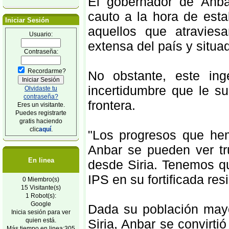
El gobernador de Anb
cauto a la hora de estab
Iniciar Sesión
aquellos que atraviesa
Usuario:
extensa del país y situad
Contraseña:
Recordarme?
No obstante, este in
incertidumbre que le su
Olvidaste tu
contraseña?
frontera.
Eres un visitante.
Puedes registrarte
gratis haciendo
clic
aquí
.
"Los progresos que he
Anbar se pueden ver t
En linea
desde Siria. Tenemos qu
IPS en su fortificada re
0 Miembro(s)
15 Visitante(s)
1 Robot(s):
Google
Dada su población mayo
Inicia sesión para ver
quien está.
Siria, Anbar se convirti
Más tiempo en linea:305