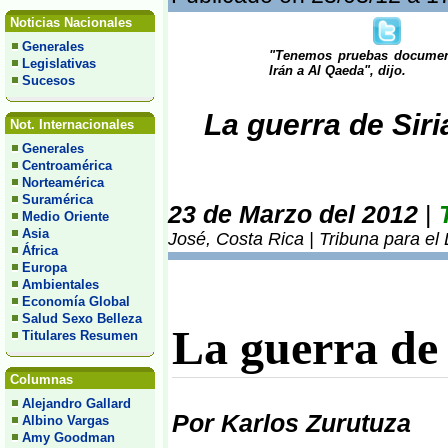
Noticias Nacionales
Generales
"Tenemos pruebas document
Legislativas
Irán a Al Qaeda", dijo.
Sucesos
La guerra de Siri
Not. Internacionales
Generales
Centroamérica
Norteamérica
Suramérica
23 de Marzo del 2012
|
Medio Oriente
Asia
José, Costa Rica | Tribuna para el
África
Europa
Ambientales
Economía Global
Salud Sexo Belleza
La guerra de
Titulares Resumen
Columnas
Alejandro Gallard
Por Karlos Zurutuza
Albino Vargas
Amy Goodman