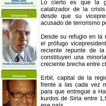
Lo cierto es que la gu
Mundo Laico
Juan Antonio Aguilera M,
catalizador de la cris
desde que su vicepres
Columnista
acusado de terrorismo po
Desde su refugio en la 
el prófugo vicepresiden
reciente repunte de la
constituyen una minorí
creciente brecha entre ch
Freddy Pacheco León (PhD)
Columna
Erbil, capital de la re
frente a las cada vez
para que entregue a Has
kurdos de Siria entre 1
ese país.