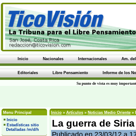
Inicio
Nacionales
Internacionales
Am. del
Editoriales
Libre Pensamiento
Informe de los No
Su punto de vista es muy important
Menu Principal
Inicio
»
Artículos
»
Noticias Medio Oriente
» 
Inicio
La guerra de Siria
Estadísticas sitio
Detalladas /m/d/h
Publicado en 23/03/12 a 1