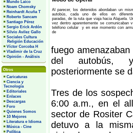
Mundo Laico
Noam Chomsky
Al parecer, los detenidos abordaban un mis
Reinhardt Acuña T
autobús, cada uno de ellos en diferent
Roberto Sancam
paradas, de la ruta que viaja hacia Alajuela. U
Santiago Pérez
vez dentro aparentemente se comunicaban v
Sergio Erick Ardón
teléfono celular y en ese momento con arm
Silvio Avilez Gallo
de
Sociales Cultura
Religión Educación
Víctor Corcoba H
fuego amenazaban t
Vladimir de la Cruz
Opinión - Análisis
del autobús, y
posteriormente se d
Otros
Caricaturas
Ciencia y
Tecnología
Tres de los sospec
Editoriales
Enlaces
6:00 a.m., en el al
Descargas
Foro
sector de Rositer C
Quienes Somos
10 Mejores
Literatura e Idioma
detuvo a la mism
Música - Cine
Política