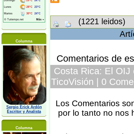
(1221 leidos)
Art
Columna
Comentarios de est
Costa Rica: El OIJ 
TicoVisión | 0 Come
Los Comentarios son 
Sergio Erick Ardón
por lo tanto no nos
Escritor y Analista
Columna