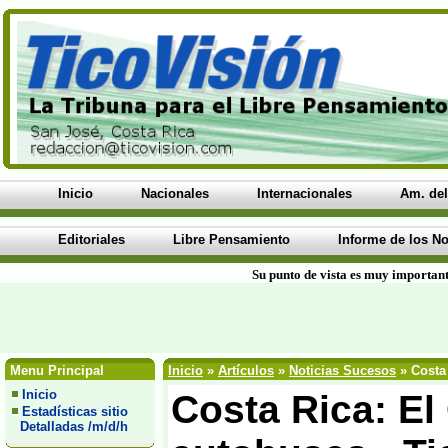
Inicio
Nacionales
Internacionales
Am. del
Editoriales
Libre Pensamiento
Informe de los No
Su punto de vista es muy important
Menu Principal
Inicio
»
Artículos
»
Noticias Sucesos
» Costa 
Inicio
Costa Rica: El
Estadísticas sitio
Detalladas /m/d/h