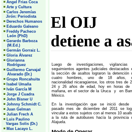
Angel Frias Coca
Arte y Cultura
Carlos Jeremías
El OIJ
Jirón: Periodista
Derechos Humanos
Eduardo Galeano
Freddy Pacheco
detiene a a
León (PhD)
Gerardo Barboza
(M.Ed.)
Germán Gorraiz L.
Gloria Álvarez
Glorianna
Luego de investigaciones, vigilancias
Rodríguez
seguimientos agentes judiciales destacados 
Guillermo Carvajal
la sección de asaltos lograron la detención 
Alvarado (Dr.)
cuatro hombres, uno de 18 años, 
Grupo Roncahuita
nacionalidad nicaragüense, los otros tres de 2
Isabel Umaña
24 y 26 años de edad, hoy en horas de 
Iván García M
mañana, en el sector de la Uruca y en Barr
Jorge J Cuadra
México.
John Bisner U
Johnny Schmidt C.
En la investigación que se inició desde 
pasado mes de diciembre del 2011 se log
Juan Gelman
vincular a estos sujetos con al menos 10 asalt
Julian Frech A
a la ruta de autobuses hacía la provincia 
Luis Paulino
Alajuela.
Vargas Solis (Dr.)
Max Lacayo L.
Modo de Operar