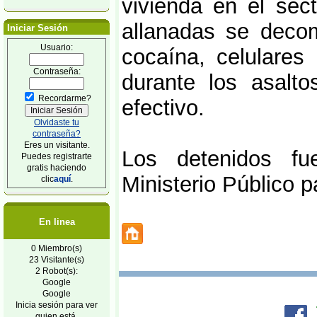
vivienda en el sec
allanadas se decom
Iniciar Sesión
Usuario:
cocaína, celulares
Contraseña:
durante los asalt
Recordarme?
efectivo.
Olvidaste tu
contraseña?
Eres un visitante.
Los detenidos f
Puedes registrarte
gratis haciendo
Ministerio Público p
clic
aquí
.
En linea
0 Miembro(s)
23 Visitante(s)
2 Robot(s):
Google
Google
Inicia sesión para ver
quien está.