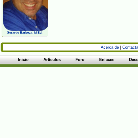
Gerardo Barboza, M.Ed.
Acerca de
|
Contacta
Inicio
Artículos
Foro
Enlaces
Desc