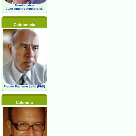
Mundo Laico
Juan Antonio Aguilera M,
Columnista
Freddy Pacheco León (PhD)
Columna