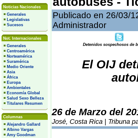
autobuses - Ti
Noticias Nacionales
Publicado en 26/03/1
Generales
Legislativas
Administrador
Sucesos
Not. Internacionales
Detenidos sospechosos de ba
Generales
Centroamérica
Norteamérica
El OIJ det
Suramérica
Medio Oriente
Asia
auto
África
Europa
Ambientales
Economía Global
Salud Sexo Belleza
Titulares Resumen
26 de Marzo del 20
Columnas
José, Costa Rica | Tribuna p
Alejandro Gallard
Albino Vargas
Amy Goodman