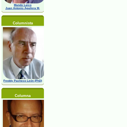
Mundo Laico
Juan Antonio Aguilera M,
Columnista
Freddy Pacheco León (PhD)
Columna