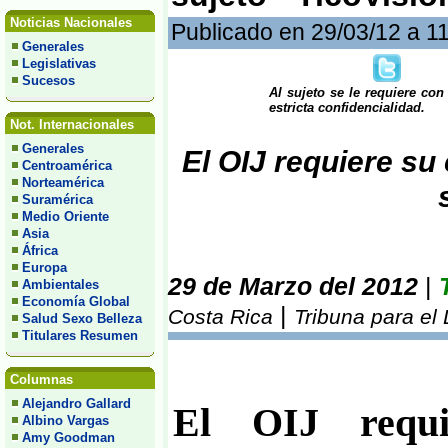
Noticias Nacionales
Publicado en 29/03/12 a 1
Generales
Legislativas
Sucesos
Al sujeto se le requiere con
estricta confidencialidad.
Not. Internacionales
Generales
El OIJ requiere su 
Centroamérica
Norteamérica
Suramérica
Medio Oriente
Asia
África
Europa
29 de Marzo del 2012
|
Ambientales
Economía Global
|
Costa Rica
Tribuna para el
Salud Sexo Belleza
Titulares Resumen
Columnas
Alejandro Gallard
El OIJ requi
Albino Vargas
Amy Goodman