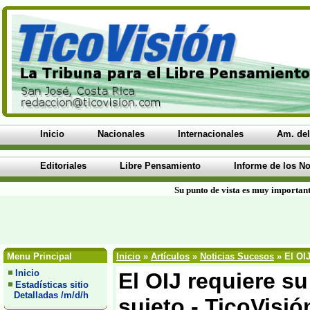
Inicio
Nacionales
Internacionales
Am. del
Editoriales
Libre Pensamiento
Informe de los No
Su punto de vista es muy important
Menu Principal
Inicio
»
Artículos
»
Noticias Sucesos
» El OIJ
Inicio
El OIJ requiere su
Estadísticas sitio
Detalladas /m/d/h
sujeto - TicoVisió