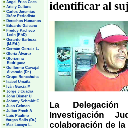
Angel Frias Coca
identificar al su
Arte y Cultura
Carlos Jeremías
Jirón: Periodista
Derechos Humanos
Eduardo Galeano
Freddy Pacheco
León (PhD)
Gerardo Barboza
(M.Ed.)
Germán Gorraiz L.
Gloria Álvarez
Glorianna
Rodríguez
Guillermo Carvajal
Alvarado (Dr.)
Grupo Roncahuita
Isabel Umaña
Iván García M
Jorge J Cuadra
John Bisner U
Johnny Schmidt C.
La Delegación
Juan Gelman
Julian Frech A
Investigación J
Luis Paulino
Vargas Solis (Dr.)
colaboración de la 
Max Lacayo L.