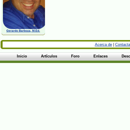
Gerardo Barboza, M.Ed.
Acerca de
|
Contacta
Inicio
Artículos
Foro
Enlaces
Desc