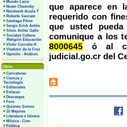
Mundo Laico
que aparece en la
Noam Chomsky
Reinhardt Acuña T
requerido con fine
Roberto Sancam
Santiago Pérez
que usted pueda 
Sergio Erick Ardón
Silvio Avilez Gallo
comunique a los t
Sociales Cultura
Religión Educación
8000645
ó al cor
Víctor Corcoba H
Vladimir de la Cruz
judicial.go.cr del 
Opinión - Análisis
Otros
Caricaturas
Ciencia y
Tecnología
Editoriales
Enlaces
Descargas
Foro
Quienes Somos
10 Mejores
Literatura e Idioma
Música - Cine
Política