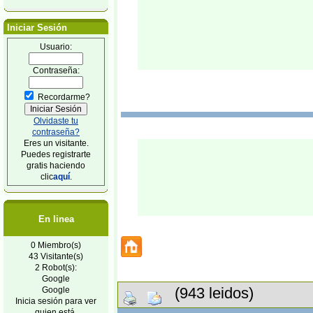
Iniciar Sesión
Usuario:
Contraseña:
Recordarme?
Olvidaste tu
contraseña?
Eres un visitante.
Puedes registrarte
gratis haciendo
clic
aquí
.
En linea
0 Miembro(s)
43 Visitante(s)
2 Robot(s):
Google
(943 leidos)
Google
Inicia sesión para ver
quien está.