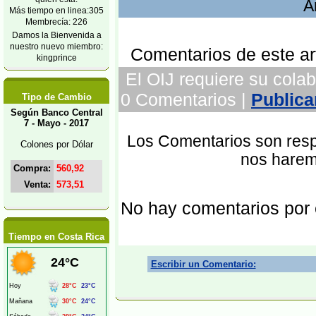
A
Más tiempo en linea:305
Membrecía: 226
Damos la Bienvenida a
nuestro nuevo miembro:
Comentarios de este art
kingprince
El OIJ requiere su colabo
0 Comentarios |
Publica
Tipo de Cambio
Según Banco Central
7 - Mayo - 2017
Los Comentarios son respo
Colones por Dólar
nos harem
Compra:
560,92
Venta:
573,51
No hay comentarios por
Tiempo en Costa Rica
Escribir un Comentario: