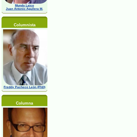
Mundo Laico
Juan Antonio Aguilera M,
Columnista
Freddy Pacheco León (PhD)
Columna