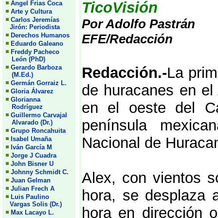
TicoVisión
Angel Frias Coca
Arte y Cultura
Carlos Jeremías
Por Adolfo Pastrán
Jirón: Periodista
Derechos Humanos
EFE/Redacción
Eduardo Galeano
Freddy Pacheco
León (PhD)
Gerardo Barboza
Redacción.-
La prim
(M.Ed.)
Germán Gorraiz L.
de huracanes en el 
Gloria Álvarez
Glorianna
en el oeste del Ca
Rodríguez
Guillermo Carvajal
península mexica
Alvarado (Dr.)
Grupo Roncahuita
Nacional de Huraca
Isabel Umaña
Iván García M
Jorge J Cuadra
John Bisner U
Johnny Schmidt C.
Alex, con vientos s
Juan Gelman
Julian Frech A
hora, se desplaza 
Luis Paulino
Vargas Solis (Dr.)
hora en dirección o
Max Lacayo L.