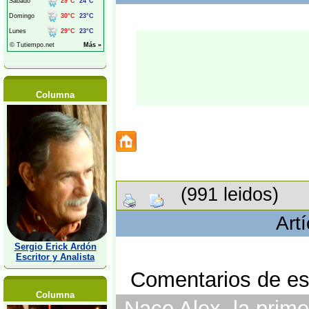
Columna
(991 leidos)
Art
Sergio Erick Ardón
Escritor y Analista
Comentarios de est
Columna
Nace Alex, la primer