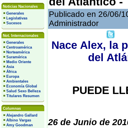
del Atlántico -
Noticias Nacionales
Publicado en 26/06/1
Generales
Legislativas
Administrador
Sucesos
Not. Internacionales
Nace Alex, la 
Generales
Centroamérica
Norteamérica
del Atlá
Suramérica
Medio Oriente
Asia
África
Europa
Ambientales
Economía Global
PUEDE LL
Salud Sexo Belleza
Titulares Resumen
Columnas
Alejandro Gallard
26 de Junio de 201
Albino Vargas
Amy Goodman