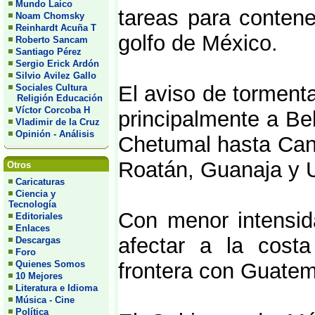
Mundo Laico
tareas para contene
Noam Chomsky
Reinhardt Acuña T
golfo de México.
Roberto Sancam
Santiago Pérez
Sergio Erick Ardón
Silvio Avilez Gallo
El aviso de torment
Sociales Cultura
Religión Educación
Víctor Corcoba H
principalmente a Be
Vladimir de la Cruz
Opinión - Análisis
Chetumal hasta Canc
Roatán, Guanaja y U
Otros
Caricaturas
Ciencia y
Tecnología
Con menor intensid
Editoriales
Enlaces
afectar a la cost
Descargas
Foro
Quienes Somos
frontera con Guatem
10 Mejores
Literatura e Idioma
Música - Cine
Política