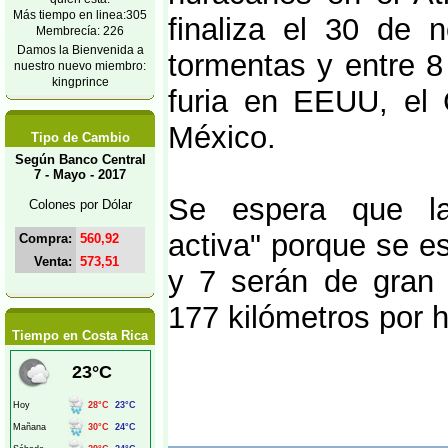
Más tiempo en linea:305
finaliza el 30 de 
Membrecía: 226
Damos la Bienvenida a
tormentas y entre 
nuestro nuevo miembro:
kingprince
furia en EEUU, el 
México.
Tipo de Cambio
Según Banco Central
7 - Mayo - 2017
Se espera que la
Colones por Dólar
activa" porque se e
Compra:
560,92
Venta:
573,51
y 7 serán de gran 
177 kilómetros por h
Tiempo en Costa Rica