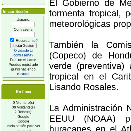
El Gobierno de Mé
tormenta tropical, 
Iniciar Sesión
Usuario:
meteorológicas prop
Contraseña:
Recordarme?
También la Comis
Olvidaste tu
(Copeco) de Hondu
contraseña?
Eres un visitante.
verde (preventiva)
Puedes registrarte
gratis haciendo
tropical en el Cari
clic
aquí
.
Lisando Rosales.
En linea
0 Miembro(s)
La Administración 
39 Visitante(s)
2 Robot(s):
EEUU (NOAA) pro
Google
Google
Inicia sesión para ver
huracanes en el At
quien está.