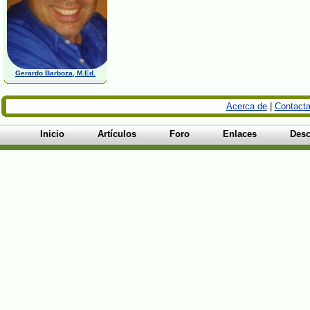
Gerardo Barboza, M.Ed.
Acerca de
|
Contacta
Inicio
Artículos
Foro
Enlaces
Desc