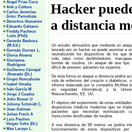
Angel Frias Coca
Hacker puede
Arte y Cultura
Carlos Jeremías
Jirón: Periodista
a distancia m
Derechos Humanos
Eduardo Galeano
Freddy Pacheco
León (PhD)
Gerardo Barboza
(M.Ed.)
Un estudio demuestra que mediante un ataqu
lanzado por un hacker se puede asesinar a u
Germán Gorraiz L.
neutralizando los dispositivos de los que 
Gloria Álvarez
vida, tales como desfibriladores, marcap
Glorianna
bomba de insulina. Un ataque de ese tipo
Rodríguez
difícil de prevenir, advierten los expertos.
Guillermo Carvajal
Alvarado (Dr.)
De esta forma un ataque a distancia podría ac
Grupo Roncahuita
vida de enfermos del corazón o diabéticos, s
Isabel Umaña
informe redactado por la compañía McAfee (e
Iván García M
en seguridad informática) y la Unive
Massachusetts, EE. UU.
Jorge J Cuadra
John Bisner U
El objetivo del experimento de estas entidades
Johnny Schmidt C.
dispositivos médicos modernos que se impla
Juan Gelman
pacientes que necesitan estimulación c
Julian Frech A
inyecciones dosificadas de insulina.
Luis Paulino
Vargas Solis (Dr.)
A una distancia de 90 metros se podría inte
Max Lacayo L.
funcionamiento de estos dispositivos por