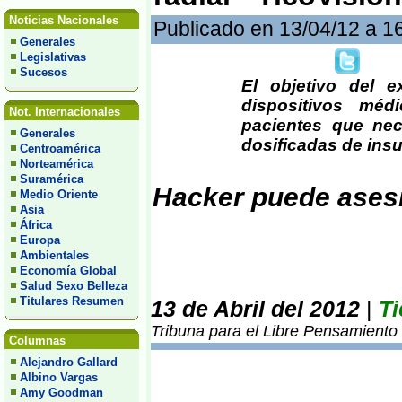
Noticias Nacionales
Publicado en 13/04/12 a 1
Generales
Legislativas
Sucesos
El objetivo del e
dispositivos mé
Not. Internacionales
pacientes que nec
Generales
dosificadas de insu
Centroamérica
Norteamérica
Suramérica
Hacker puede asesi
Medio Oriente
Asia
África
Europa
Ambientales
Economía Global
Salud Sexo Belleza
Titulares Resumen
13 de Abril del 2012
|
Ti
Tribuna para el Libre Pensamiento
Columnas
Alejandro Gallard
Albino Vargas
Amy Goodman