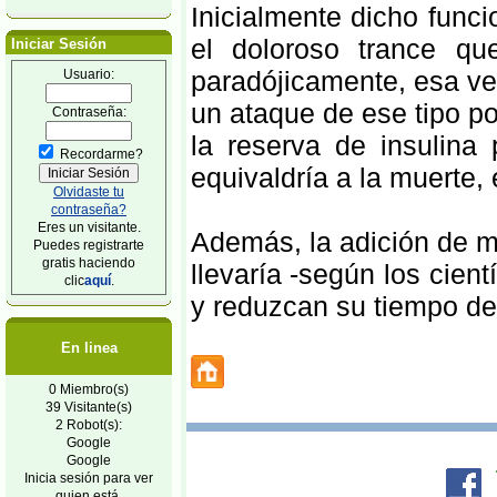
Inicialmente dicho funci
el doloroso trance que
Iniciar Sesión
paradójicamente, esa ve
Usuario:
un ataque de ese tipo p
Contraseña:
la reserva de insulina
Recordarme?
equivaldría a la muerte, 
Olvidaste tu
contraseña?
Eres un visitante.
Además, la adición de m
Puedes registrarte
gratis haciendo
llevaría -según los cien
clic
aquí
.
y reduzcan su tiempo d
En linea
0 Miembro(s)
39 Visitante(s)
2 Robot(s):
Google
Google
Inicia sesión para ver
quien está.