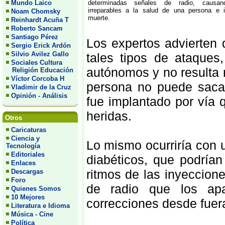
Mundo Laico
determinadas señales de radio, causa
irreparables a la salud de una persona e 
Noam Chomsky
muerte.
Reinhardt Acuña T
Roberto Sancam
Santiago Pérez
Los expertos advierten
Sergio Erick Ardón
Silvio Avilez Gallo
tales tipos de ataque
Sociales Cultura
autónomos y no resulta 
Religión Educación
Víctor Corcoba H
persona no puede sacar
Vladimir de la Cruz
Opinión - Análisis
fue implantado por vía 
heridas.
Otros
Caricaturas
Ciencia y
Lo mismo ocurriría con 
Tecnología
Editoriales
diabéticos, que podría
Enlaces
ritmos de las inyeccion
Descargas
Foro
de radio que los ap
Quienes Somos
10 Mejores
correcciones desde fuer
Literatura e Idioma
Música - Cine
Política