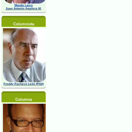
Mundo Laico
Juan Antonio Aguilera M,
Columnista
Freddy Pacheco León (PhD)
Columna