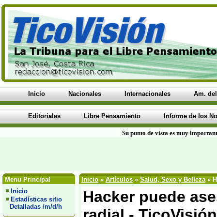
Inicio
Nacionales
Internacionales
Am. del
Editoriales
Libre Pensamiento
Informe de los No
Su punto de vista es muy important
Menu Principal
Inicio
»
Artículos
»
Salud, Sexo y Belleza
» H
Inicio
Hacker puede ase
Estadísticas sitio
Detalladas /m/d/h
radial - TicoVisión