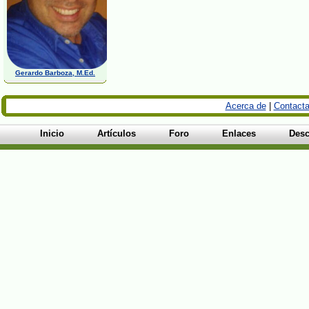
Gerardo Barboza, M.Ed.
Acerca de
|
Contacta
Inicio
Artículos
Foro
Enlaces
Desc