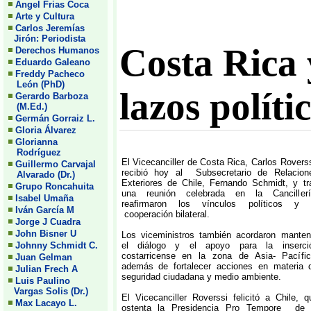
Angel Frias Coca
Arte y Cultura
Carlos Jeremías
Jirón: Periodista
Costa Rica 
Derechos Humanos
Eduardo Galeano
Freddy Pacheco
León (PhD)
lazos políti
Gerardo Barboza
(M.Ed.)
Germán Gorraiz L.
Gloria Álvarez
Glorianna
Rodríguez
El Vicecanciller de Costa Rica, Carlos Roverss
Guillermo Carvajal
recibió hoy al Subsecretario de Relacion
Alvarado (Dr.)
Exteriores de Chile, Fernando Schmidt, y tr
Grupo Roncahuita
una reunión celebrada en la Cancillerí
Isabel Umaña
reafirmaron los vínculos políticos y 
Iván García M
cooperación bilateral.
Jorge J Cuadra
John Bisner U
Los viceministros también acordaron manten
Johnny Schmidt C.
el diálogo y el apoyo para la inserci
costarricense en la zona de Asia- Pacífic
Juan Gelman
además de fortalecer acciones en materia 
Julian Frech A
seguridad ciudadana y medio ambiente.
Luis Paulino
Vargas Solis (Dr.)
El Vicecanciller Roverssi felicitó a Chile, q
Max Lacayo L.
ostenta la Presidencia Pro Tempore de 