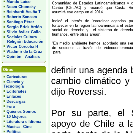
Mundo Laico
Comunidad de Estados Latinoamericanos y d
Noam Chomsky
Caribe (CELAC) y recordó que Costa Ri
Reinhardt Acuña T
asumirá ese cargo en el 2014.
Roberto Sancam
Indicó el interés de “coordinar agendas pa
Santiago Pérez
fortalecer en la región latinoamericana el esta
Sergio Erick Ardón
social de derecho y el sistema de derech
Silvio Avilez Gallo
humanos, entre otras áreas”.
Sociales Cultura
Religión Educación
“En medio ambiente hemos acordado una ser
Víctor Corcoba H
de sesiones a través de videoconferencia
Vladimir de la Cruz
para
Opinión - Análisis
definir una agenda 
Otros
Caricaturas
cambio climático y 
Ciencia y
Tecnología
dijo Roverssi.
Editoriales
Enlaces
Descargas
Foro
Por su parte, el S
Quienes Somos
10 Mejores
apoyo de Chile a la
Literatura e Idioma
Música - Cine
Política