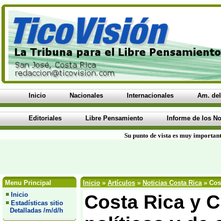
Inicio
Nacionales
Internacionales
Am. del
Editoriales
Libre Pensamiento
Informe de los No
Su punto de vista es muy important
Menu Principal
Inicio
»
Artículos
»
Noticias Costa Rica
» Cost
Inicio
Costa Rica y C
Estadísticas sitio
Detalladas /m/d/h