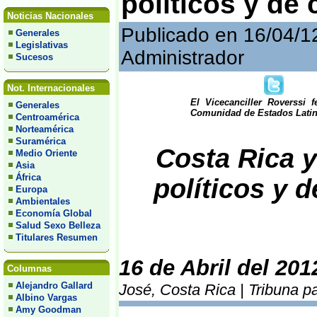
políticos y de
Noticias Nacionales
Publicado en 16/04/1
Generales
Legislativas
Administrador
Sucesos
Not. Internacionales
El Vicecanciller Roverssi 
Generales
Comunidad de Estados Latin
Centroamérica
Norteamérica
Suramérica
Costa Rica y
Medio Oriente
Asia
África
políticos y 
Europa
Ambientales
Economía Global
Salud Sexo Belleza
Titulares Resumen
16 de Abril del 201
Columnas
Alejandro Gallard
José, Costa Rica | Tribuna p
Albino Vargas
Amy Goodman