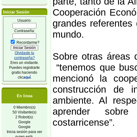
parte, tanto de la 
Cooperación Econó
Iniciar Sesión
grandes referentes 
Usuario:
Contraseña:
mundo.
Recordarme?
Olvidaste tu
Sobre otras áreas 
contraseña?
Eres un visitante.
“tenemos que busc
Puedes registrarte
gratis haciendo
mencionó la coope
clic
aquí
.
construcción de in
En linea
ambiente. Al resp
0 Miembro(s)
aprender sobre 
50 Visitante(s)
2 Robot(s):
costarricense”.
Google
Google
Inicia sesión para ver
quien está.