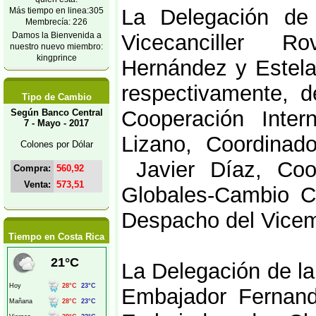
La Delegación de
Más tiempo en linea:305
Membrecía: 226
Damos la Bienvenida a
Vicecanciller Rove
nuestro nuevo miembro:
kingprince
Hernández y Estela 
respectivamente, d
Tipo de Cambio
Cooperación Inter
Según Banco Central
7 - Mayo - 2017
Lizano, Coordinado
Colones por Dólar
Javier Díaz, Coor
Compra:
560,92
Venta:
573,51
Globales-Cambio Cl
Despacho del Vicemi
Tiempo en Costa Rica
La Delegación de la
Embajador Fernand