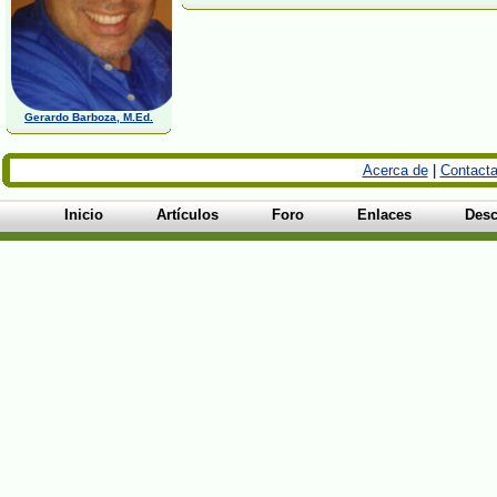
Gerardo Barboza, M.Ed.
Acerca de
|
Contacta
Inicio
Artículos
Foro
Enlaces
Desc