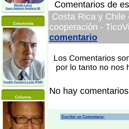
Comentarios de est
Mundo Laico
Juan Antonio Aguilera M,
Costa Rica y Chile 
Columnista
cooperación - TicoV
comentario
Los Comentarios son 
por lo tanto no nos
Freddy Pacheco León (PhD)
No hay comentarios
Columna
Escribir un Comentario: