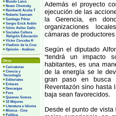
Mundo Laico
Además el proyecto co
Noam Chomsky
ejecución de las accione
Reinhardt Acuña T
Roberto Sancam
la Gerencia, en don
Santiago Pérez
Sergio Erick Ardón
organizaciones locale
Silvio Avilez Gallo
Sociales Cultura
cámaras de productores 
Religión Educación
Víctor Corcoba H
Vladimir de la Cruz
Según el diputado Alfo
Opinión - Análisis
“tendrá un impacto s
Otros
habitantes, es una man
Caricaturas
de la energía se le d
Ciencia y
Tecnología
gran paso en busca 
Editoriales
Enlaces
Reventazón sino hasta l
Descargas
baja sean favorecidos.
Foro
Quienes Somos
10 Mejores
Literatura e Idioma
Desde el punto de vista
Música - Cine
Política