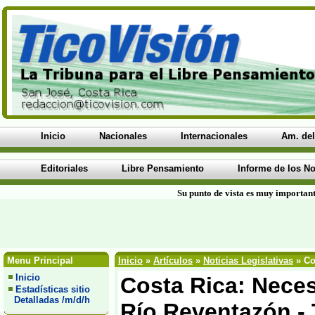
Inicio
Nacionales
Internacionales
Am. del
Editoriales
Libre Pensamiento
Informe de los No
Su punto de vista es muy important
Menu Principal
Inicio
»
Artículos
»
Noticias Legislativas
» Co
Inicio
Costa Rica: Neces
Estadísticas sitio
Detalladas /m/d/h
Río Reventazón - 