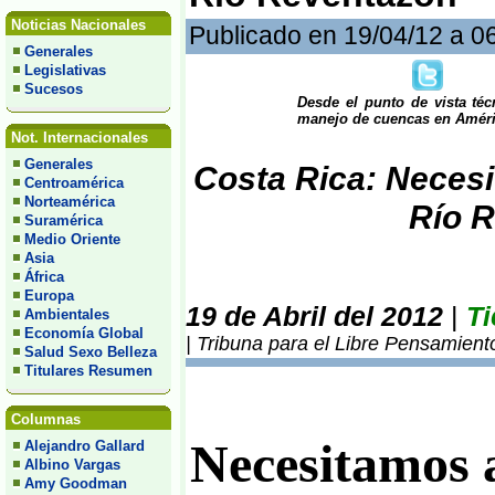
Noticias Nacionales
Publicado en 19/04/12 a 0
Generales
Legislativas
Sucesos
Desde el punto de vista té
manejo de cuencas en Améric
Not. Internacionales
Generales
Costa Rica: Necesi
Centroamérica
Norteamérica
Río 
Suramérica
Medio Oriente
Asia
África
Europa
19 de Abril del 2012
|
Ti
Ambientales
Economía Global
| Tribuna para el Libre Pensamient
Salud Sexo Belleza
Titulares Resumen
Columnas
Necesitamos 
Alejandro Gallard
Albino Vargas
Amy Goodman