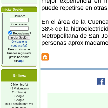
mejor experiencia en 
puede repetirse en otras
Iniciar Sesión
Usuario:
En el área de la Cuenc
Contraseña:
38% de la hidroelectrici
Recordarme?
Metropolitana de San Jo
personas aproximadame
Olvidaste tu
contraseña?
Eres un visitante.
Puedes registrarte
gratis haciendo
clic
aquí
.
En linea
0 Miembro(s)
43 Visitante(s)
2 Robot(s):
Google
Google
Inicia sesión para ver
quien está.