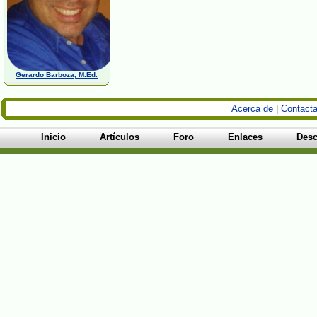
Gerardo Barboza, M.Ed.
Acerca de
|
Contacta
Inicio
Artículos
Foro
Enlaces
Desc