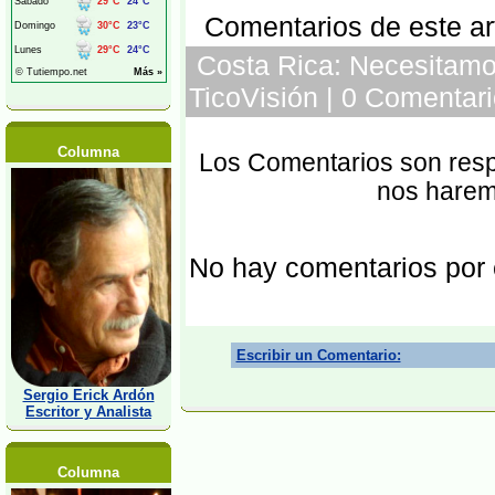
Comentarios de este art
Costa Rica: Necesitamos
TicoVisión | 0 Comentari
Columna
Los Comentarios son respo
nos harem
No hay comentarios por
Escribir un Comentario:
Sergio Erick Ardón
Escritor y Analista
Columna