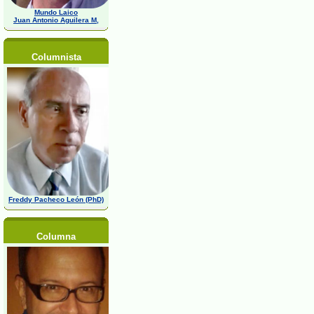
Mundo Laico
Juan Antonio Aguilera M,
Columnista
Freddy Pacheco León (PhD)
Columna