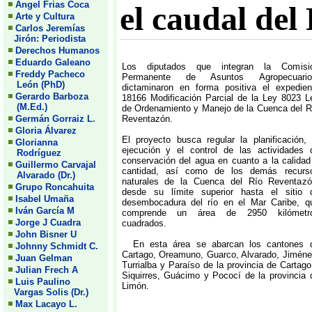
Angel Frias Coca
el caudal del
Arte y Cultura
Carlos Jeremías
Jirón: Periodista
Derechos Humanos
Eduardo Galeano
Los diputados que integran la Comisi
Freddy Pacheco
Permanente de Asuntos Agropecuario
León (PhD)
dictaminaron en forma positiva el expedien
Gerardo Barboza
18166 Modificación Parcial de la Ley 8023 L
(M.Ed.)
de Ordenamiento y Manejo de la Cuenca del R
Germán Gorraiz L.
Reventazón.
Gloria Álvarez
El proyecto busca regular la planificación, 
Glorianna
ejecución y el control de las actividades 
Rodríguez
conservación del agua en cuanto a la calidad
Guillermo Carvajal
cantidad, así como de los demás recurs
Alvarado (Dr.)
naturales de la Cuenca del Río Reventazó
Grupo Roncahuita
desde su límite superior hasta el sitio 
Isabel Umaña
desembocadura del río en el Mar Caribe, q
Iván García M
comprende un área de 2950 kilómetr
Jorge J Cuadra
cuadrados.
John Bisner U
En esta área se abarcan los cantones 
Johnny Schmidt C.
Cartago, Oreamuno, Guarco, Alvarado, Jiméne
Juan Gelman
Turrialba y Paraíso de la provincia de Cartago
Julian Frech A
Siquirres, Guácimo y Pococí de la provincia 
Luis Paulino
Limón.
Vargas Solis (Dr.)
Max Lacayo L.