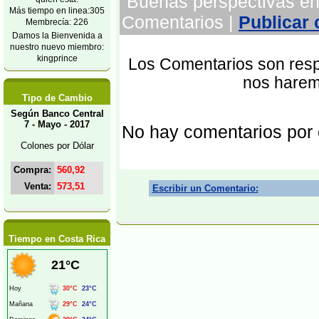
Buenas perspectivas en 
Más tiempo en linea:305
Comentarios |
Publicar
Membrecía: 226
Damos la Bienvenida a
nuestro nuevo miembro:
kingprince
Los Comentarios son respo
nos harem
Tipo de Cambio
Según Banco Central
7 - Mayo - 2017
No hay comentarios por
Colones por Dólar
Compra:
560,92
Venta:
573,51
Escribir un Comentario:
Tiempo en Costa Rica