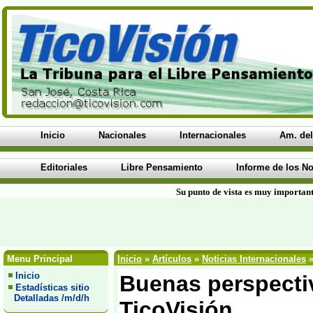
Inicio
Nacionales
Internacionales
Am. del
Editoriales
Libre Pensamiento
Informe de los No
Su punto de vista es muy important
Menu Principal
Inicio
»
Artículos
»
Noticias Internacionales
»
Inicio
Buenas perspectiv
Estadísticas sitio
Detalladas /m/d/h
TicoVisión