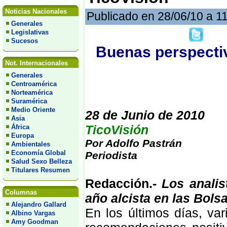
Noticias Nacionales
Publicado en 28/06/10 a 1
Generales
Legislativas
Sucesos
Buenas perspectiv
Not. Internacionales
Generales
Centroamérica
Norteamérica
Suramérica
Medio Oriente
28 de Junio de 2010
Asia
TicoVisión
África
Europa
Por Adolfo Pastrán
Ambientales
Economía Global
Periodista
Salud Sexo Belleza
Titulares Resumen
Redacción.-
Los anali
Columnas
año alcista en las Bols
Alejandro Gallard
En los últimos días, va
Albino Vargas
Amy Goodman