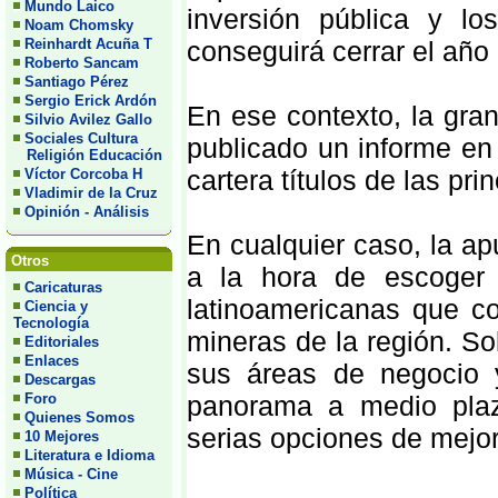
Mundo Laico
inversión pública y lo
Noam Chomsky
Reinhardt Acuña T
conseguirá cerrar el año
Roberto Sancam
Santiago Pérez
Sergio Erick Ardón
En ese contexto, la gra
Silvio Avilez Gallo
Sociales Cultura
publicado un informe en 
Religión Educación
cartera títulos de las pr
Víctor Corcoba H
Vladimir de la Cruz
Opinión - Análisis
En cualquier caso, la ap
Otros
a la hora de escoger
Caricaturas
latinoamericanas que c
Ciencia y
Tecnología
mineras de la región. So
Editoriales
Enlaces
sus áreas de negocio y
Descargas
Foro
panorama a medio plazo
Quienes Somos
serias opciones de mejor
10 Mejores
Literatura e Idioma
Música - Cine
Política