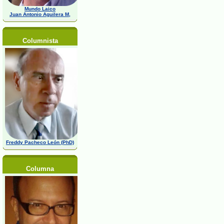
Mundo Laico
Juan Antonio Aguilera M,
Columnista
Freddy Pacheco León (PhD)
Columna