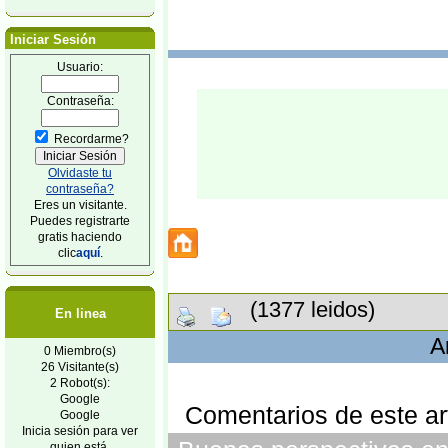
Iniciar Sesión
Usuario:
Contraseña:
Recordarme?
Olvidaste tu
contraseña?
Eres un visitante.
Puedes registrarte
gratis haciendo
clic
aquí
.
(1377 leidos)
En linea
A
0 Miembro(s)
26 Visitante(s)
2 Robot(s):
Google
Comentarios de este art
Google
Inicia sesión para ver
quien está.