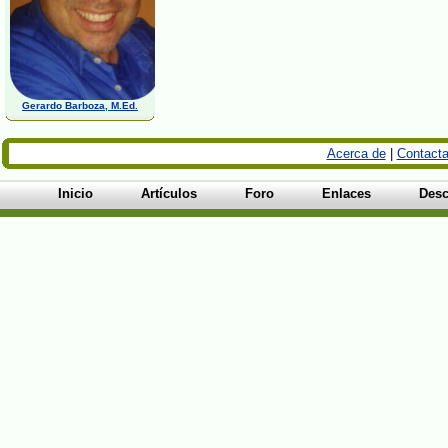
Gerardo Barboza, M.Ed.
Acerca de
|
Contacta
Inicio
Artículos
Foro
Enlaces
Desc