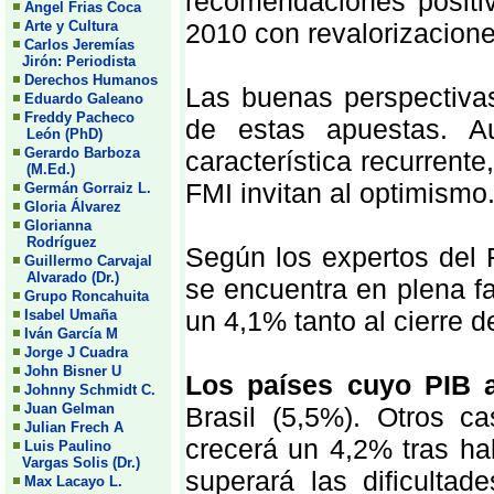
recomendaciones positi
Angel Frias Coca
Arte y Cultura
2010 con revalorizacione
Carlos Jeremías
Jirón: Periodista
Derechos Humanos
Las buenas perspectiva
Eduardo Galeano
Freddy Pacheco
de estas apuestas. A
León (PhD)
Gerardo Barboza
característica recurrent
(M.Ed.)
FMI invitan al optimismo
Germán Gorraiz L.
Gloria Álvarez
Glorianna
Rodríguez
Según los expertos del F
Guillermo Carvajal
Alvarado (Dr.)
se encuentra en plena f
Grupo Roncahuita
un 4,1% tanto al cierre d
Isabel Umaña
Iván García M
Jorge J Cuadra
John Bisner U
Los países cuyo PIB 
Johnny Schmidt C.
Juan Gelman
Brasil (5,5%). Otros 
Julian Frech A
crecerá un 4,2% tras ha
Luis Paulino
Vargas Solis (Dr.)
superará las dificultad
Max Lacayo L.