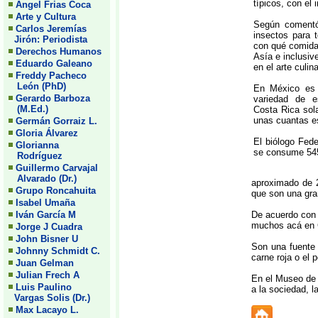
típicos, con el 
Angel Frias Coca
Arte y Cultura
Según comentó 
Carlos Jeremías
insectos para 
Jirón: Periodista
con qué comida 
Derechos Humanos
Asía e inclusiv
Eduardo Galeano
en el arte culina
Freddy Pacheco
León (PhD)
En México es
Gerardo Barboza
variedad de e
(M.Ed.)
Costa Rica sol
unas cuantas e
Germán Gorraiz L.
Gloria Álvarez
El biólogo Fed
Glorianna
se consume 545
Rodríguez
Guillermo Carvajal
Alvarado (Dr.)
aproximado de 2
Grupo Roncahuita
que son una gran
Isabel Umaña
Iván García M
De acuerdo con 
muchos acá en 
Jorge J Cuadra
John Bisner U
Son una fuente 
Johnny Schmidt C.
carne roja o el 
Juan Gelman
Julian Frech A
En el Museo de 
Luis Paulino
a la sociedad, l
Vargas Solis (Dr.)
Max Lacayo L.