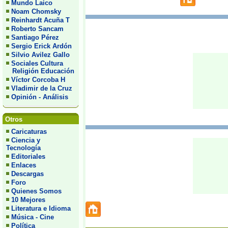
Mundo Laico
Noam Chomsky
Reinhardt Acuña T
Roberto Sancam
Santiago Pérez
Sergio Erick Ardón
Silvio Avilez Gallo
Sociales Cultura
Religión Educación
Víctor Corcoba H
Vladimir de la Cruz
Opinión - Análisis
Otros
Caricaturas
Ciencia y
Tecnología
Editoriales
Enlaces
Descargas
Foro
Quienes Somos
10 Mejores
Literatura e Idioma
Música - Cine
Política