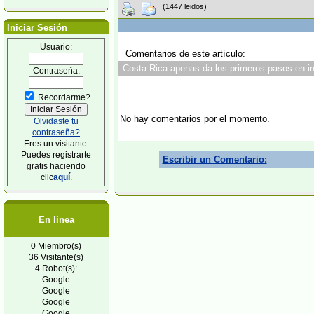
(1447 leidos)
Iniciar Sesión
Usuario:
Comentarios de este artículo:
Costa Rica apenas da los primeros pasos en in
Contraseña:
Recordarme?
No hay comentarios por el momento.
Olvidaste tu
contraseña?
Eres un visitante.
Puedes registrarte
Escribir un Comentario:
gratis haciendo
clic
aquí
.
En linea
0 Miembro(s)
36 Visitante(s)
4 Robot(s):
Google
Google
Google
Google