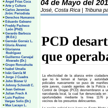
04 de Mayo del 20
Angel Frias Coca
Arte y Cultura
José, Costa Rica | Tribuna p
Carlos Jeremías
Jirón: Periodista
Derechos Humanos
Eduardo Galeano
Freddy Pacheco
León (PhD)
Gerardo Barboza
PCD desart
(M.Ed.)
Germán Gorraiz L.
Gloria Álvarez
Glorianna
que operaba
Rodríguez
Guillermo Carvajal
Alvarado (Dr.)
Grupo Roncahuita
Isabel Umaña
Iván García M
La efectividad de la alianza entre ciudadan
Jorge J Cuadra
que no le temen al hampa y autoridad
John Bisner U
policiales nuevamente se puso de manifies
Johnny Schmidt C.
este jueves, cuando agentes de la Policía 
Juan Gelman
Control de Drogas (PCD) desmembraron a u
Julian Frech A
narcobanda local, la cual fue denunciada en 
oportunidades mediante la línea 1176 p
Luis Paulino
vecinos de los presuntos delincuentes.
Vargas Solis (Dr.)
Max Lacayo L.