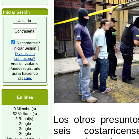
Iniciar Sesión
Usuario:
Contraseña:
Recordarme?
Olvidaste tu
contraseña?
Eres un visitante.
Puedes registrarte
gratis haciendo
clic
aquí
.
En linea
0 Miembro(s)
52 Visitante(s)
Los otros presunto
3 Robot(s):
Google
seis costarricens
Google
Google
Inicia sesión para ver