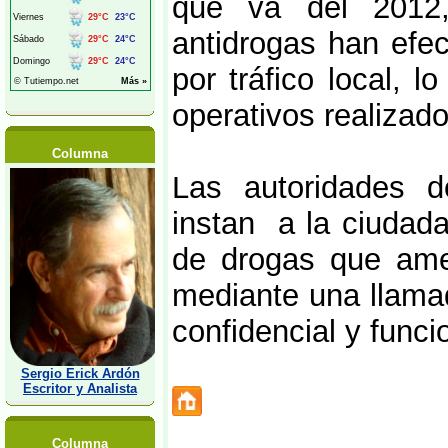
que va del 2012
antidrogas han efe
por tráfico local, 
operativos realizad
Columna
Las autoridades d
instan a la ciudad
de drogas que ame
mediante una llamada
confidencial y funci
Sergio Erick Ardón
Escritor y Analista
Columna