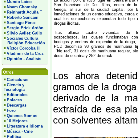
La acción policial tuvo lugar en Santa Marta 
Mundo Laico
San Francisco de Dos Ríos, cerca de la
Noam Chomsky
Griega, al sur de la ciudad capital, por l
Reinhardt Acuña T
inmediaciones de un centro educativo, cerca d
Roberto Sancam
cual los sospechosos expendían todo tipo 
Santiago Pérez
drogas ilícitas.
Sergio Erick Ardón
Tras allanar cuatro viviendas de l
Silvio Avilez Gallo
sospechosos, las cuales funcionaban co
Sociales Cultura
bodegas y centros de expendio de la droga, 
Religión Educación
PCD decomisó 98 gramos de marihuana ti
Víctor Corcoba H
“hig red”, 31 dosis de marihuana regular, sie
Vladimir de la Cruz
dosis de cocaína y 252 de crack.
Opinión - Análisis
Otros
Los ahora deteni
Caricaturas
gramos de la droga
Ciencia y
Tecnología
Editoriales
derivado de la ma
Enlaces
Descargas
extraída de esa pl
Foro
Quienes Somos
con solventes altam
10 Mejores
Literatura e Idioma
Música - Cine
Política