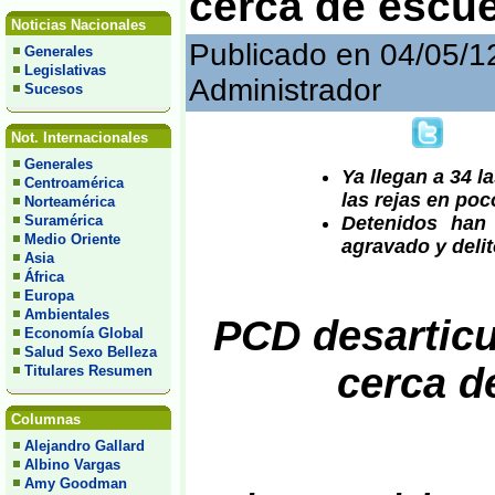
cerca de escue
Noticias Nacionales
Publicado en 04/05/1
Generales
Legislativas
Administrador
Sucesos
Not. Internacionales
Generales
Ya llegan a 34 
Centroamérica
las rejas en po
Norteamérica
Detenidos han
Suramérica
Medio Oriente
agravado y delit
Asia
África
Europa
Ambientales
PCD desartic
Economía Global
Salud Sexo Belleza
cerca d
Titulares Resumen
Columnas
Alejandro Gallard
Albino Vargas
Amy Goodman