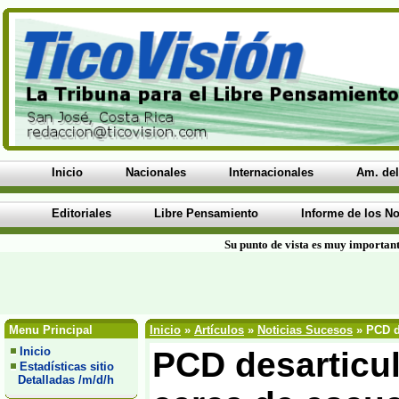
Inicio
Nacionales
Internacionales
Am. del
Editoriales
Libre Pensamiento
Informe de los No
Su punto de vista es muy important
Menu Principal
Inicio
»
Artículos
»
Noticias Sucesos
» PCD d
Inicio
PCD desarticu
Estadísticas sitio
Detalladas /m/d/h