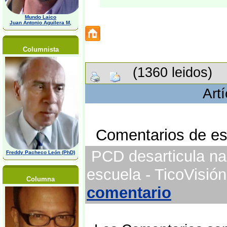
Mundo Laico
Juan Antonio Aguilera M,
Columnista
(1360 leidos)
Art
Comentarios de est
PCD desarticula na
Freddy Pacheco León (PhD)
escuela - TicoVisió
Columna
comentario