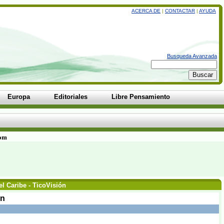
ACERCA DE
|
CONTACTAR
|
AYUDA
Busqueda Avanzada
Europa
Editoriales
Libre Pensamiento
com
l Caribe - TicoVisión
ón