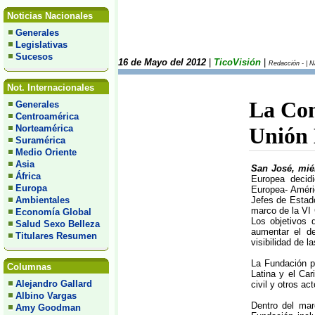
Noticias Nacionales
Generales
Legislativas
Sucesos
16 de Mayo del 2012
|
TicoVisión
|
Redacción - | N
Not. Internacionales
La Com
Generales
Centroamérica
Norteamérica
Unión 
Suramérica
Medio Oriente
Asia
San José, mié
África
Europea decid
Europa
Europea- Améri
Ambientales
Jefes de Estado
marco de la VI
Economía Global
Los objetivos d
Salud Sexo Belleza
aumentar el d
Titulares Resumen
visibilidad de l
La Fundación p
Columnas
Latina y el Car
Alejandro Gallard
civil y otros a
Albino Vargas
Dentro del marc
Amy Goodman