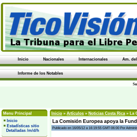
Inicio
Nacionales
Internacionales
Am. del
Informe de los Notables
Su
Menu Principal
Inicio
»
Artículos
»
Noticias Costa Rica
» La 
Inicio
La Comisión Europea apoya la Funda
Estadísticas sitio
Publicado en 16/05/12 a 16:19:55 GMT-06:00 Por Admini
Detalladas /m/d/h