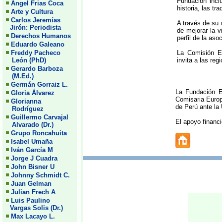
Fundación inclu
Angel Frias Coca
historia, las tr
Arte y Cultura
Carlos Jeremías
A través de su 
Jirón: Periodista
de mejorar la v
Derechos Humanos
perfil de la aso
Eduardo Galeano
Freddy Pacheco
La Comisión Eu
León (PhD)
invita a las re
Gerardo Barboza
(M.Ed.)
Germán Gorraiz L.
La Fundación E
Gloria Álvarez
Comisaria Europ
Glorianna
de Perú ante la
Rodríguez
Guillermo Carvajal
El apoyo financi
Alvarado (Dr.)
Grupo Roncahuita
Isabel Umaña
Iván García M
Jorge J Cuadra
John Bisner U
Johnny Schmidt C.
Juan Gelman
Julian Frech A
Luis Paulino
Vargas Solis (Dr.)
Max Lacayo L.