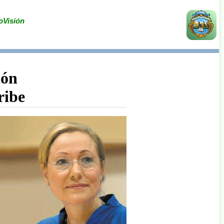
oVisión
ión
ribe