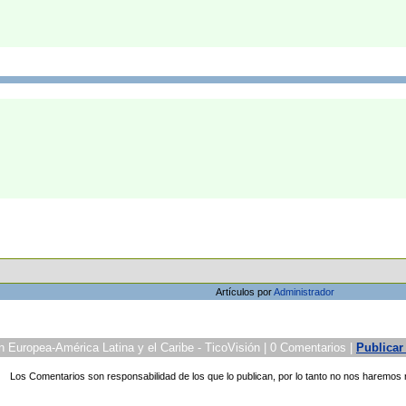
Artículos por
Administrador
Europea-América Latina y el Caribe - TicoVisión | 0 Comentarios |
Publicar
Los Comentarios son responsabilidad de los que lo publican, por lo tanto no nos haremos