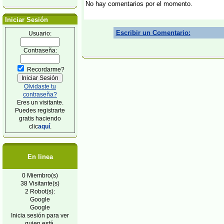
No hay comentarios por el momento.
Iniciar Sesión
Escribir un Comentario:
Usuario:
Contraseña:
Recordarme?
Olvidaste tu
contraseña?
Eres un visitante.
Puedes registrarte
gratis haciendo
clic
aquí
.
En linea
0 Miembro(s)
38 Visitante(s)
2 Robot(s):
Google
Google
Inicia sesión para ver
quien está.