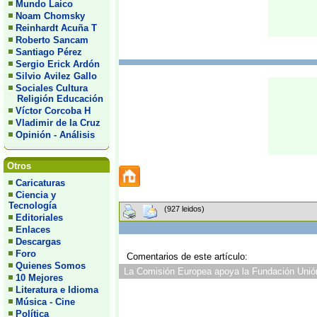
Mundo Laico
Noam Chomsky
Reinhardt Acuña T
Roberto Sancam
Santiago Pérez
Sergio Erick Ardón
Silvio Avilez Gallo
Sociales Cultura
Religión Educación
Víctor Corcoba H
Vladimir de la Cruz
Opinión - Análisis
Otros
Caricaturas
Ciencia y
Tecnología
(927 leidos)
Editoriales
Enlaces
Descargas
Foro
Comentarios de este artículo:
Quienes Somos
La Comisión Europea apoya la Fundación Unión 
10 Mejores
Literatura e Idioma
Música - Cine
Política