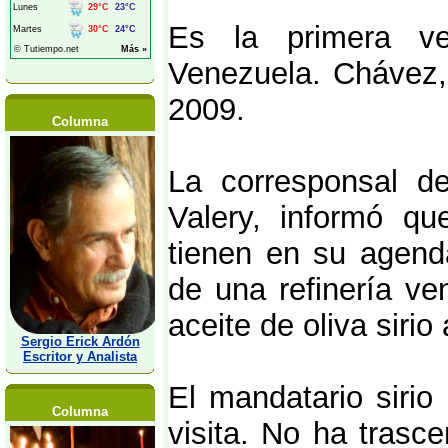
Es la primera ve
Venezuela. Chávez, 
2009.
Columna
La corresponsal 
Valery, informó q
tienen en su agenda
de una refinería ve
aceite de oliva sirio
Sergio Erick Ardón
Escritor y Analista
El mandatario siri
Columna
visita. No ha tras