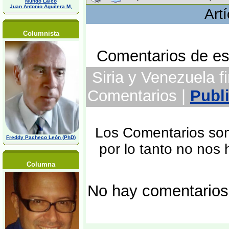
Mundo Laico
Juan Antonio Aguilera M,
Art
Columnista
Comentarios de est
Siria y Venezuela f
Comentarios |
Publ
Los Comentarios son 
Freddy Pacheco León (PhD)
por lo tanto no nos
Columna
No hay comentarios