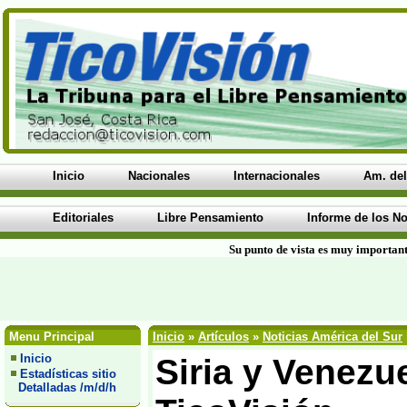
Inicio
Nacionales
Internacionales
Am. del
Editoriales
Libre Pensamiento
Informe de los No
Su punto de vista es muy important
Menu Principal
Inicio
»
Artículos
»
Noticias América del Sur
Inicio
Siria y Venezu
Estadísticas sitio
Detalladas /m/d/h