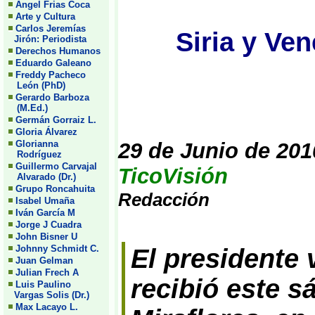
Angel Frias Coca
Arte y Cultura
Carlos Jeremías
Siria y Ve
Jirón: Periodista
Derechos Humanos
Eduardo Galeano
Freddy Pacheco
León (PhD)
Gerardo Barboza
(M.Ed.)
Germán Gorraiz L.
Gloria Álvarez
Glorianna
29 de Junio de 201
Rodríguez
Guillermo Carvajal
TicoVisión
Alvarado (Dr.)
Grupo Roncahuita
Redacción
Isabel Umaña
Iván García M
Jorge J Cuadra
John Bisner U
Johnny Schmidt C.
El presidente
Juan Gelman
Julian Frech A
recibió este s
Luis Paulino
Vargas Solis (Dr.)
Max Lacayo L.