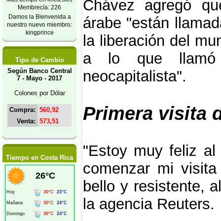
Chávez agregó que
Membrecía: 226
Damos la Bienvenida a
árabe "están llamad
nuestro nuevo miembro:
kingprince
la liberación del mu
a lo que llamó 
Tipo de Cambio
Según Banco Central
neocapitalista".
7 - Mayo - 2017
Colones por Dólar
Primera visita 
Compra:
560,92
Venta:
573,51
"Estoy muy feliz al
Tiempo en Costa Rica
comenzar mi visita
bello y resistente, 
la agencia Reuters.