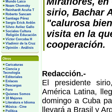
Miraflores, e
Mundo Laico
Noam Chomsky
sirio, Bachar 
Reinhardt Acuña T
Roberto Sancam
Santiago Pérez
"calurosa bien
Sergio Erick Ardón
Silvio Avilez Gallo
visita en la q
Sociales Cultura
Religión Educación
Víctor Corcoba H
cooperación.
Vladimir de la Cruz
Opinión - Análisis
Otros
Caricaturas
Ciencia y
Redacción.-
Tecnología
Editoriales
El presidente sir
Enlaces
Descargas
América Latina, lle
Foro
Quienes Somos
10 Mejores
domingo a Cuba par
Literatura e Idioma
Música - Cine
llevará a Brasil y Ar
Política