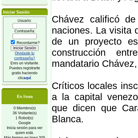
Iniciar Sesión
Chávez calificó de
Usuario:
naciones. La visita 
Contraseña:
de un proyecto es
Recordarme?
construcción ent
Olvidaste tu
contraseña?
mandatario Chávez, 
Eres un visitante.
Puedes registrarte
gratis haciendo
clic
aquí
.
Críticos locales ins
a la capital venez
En linea
que dicen que Car
0 Miembro(s)
36 Visitante(s)
Blanca.
1 Robot(s):
Google
Inicia sesión para ver
quien está.
Más tiempo en linea:305