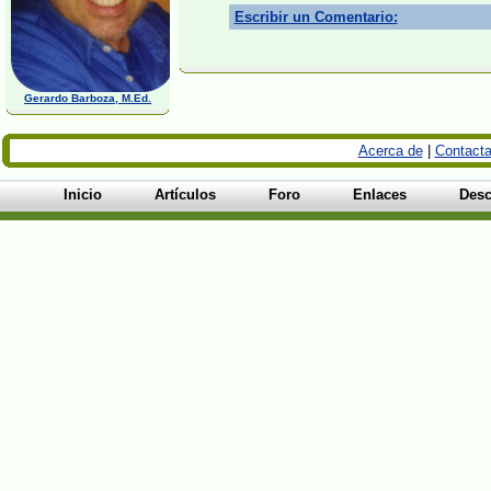
Escribir un Comentario:
Gerardo Barboza, M.Ed.
Acerca de
|
Contacta
Inicio
Artículos
Foro
Enlaces
Desc