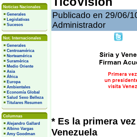
TicoVisión
Noticias Nacionales
Publicado en 29/06/1
Generales
Legislativas
Administrador
Sucesos
Not. Internacionales
Generales
Centroamérica
Norteamérica
Suramérica
Medio Oriente
Asia
África
Europa
Ambientales
Economía Global
Salud Sexo Belleza
Titulares Resumen
Columnas
* Es la primera vez
Alejandro Gallard
Albino Vargas
Venezuela
Amy Goodman