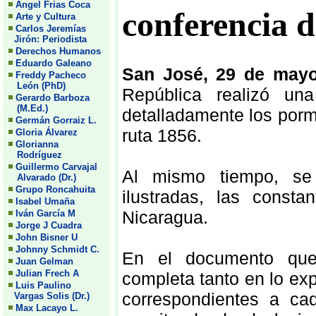
Angel Frias Coca
conferencia d
Arte y Cultura
Carlos Jeremías
Jirón: Periodista
Derechos Humanos
Eduardo Galeano
San José, 29 de may
Freddy Pacheco
León (PhD)
República realizó un
Gerardo Barboza
(M.Ed.)
detalladamente los porm
Germán Gorraiz L.
ruta 1856.
Gloria Álvarez
Glorianna
Rodríguez
Guillermo Carvajal
Al mismo tiempo, se
Alvarado (Dr.)
Grupo Roncahuita
ilustradas, las const
Isabel Umaña
Nicaragua.
Iván García M
Jorge J Cuadra
John Bisner U
Johnny Schmidt C.
En el documento que 
Juan Gelman
Julian Frech A
completa tanto en lo ex
Luis Paulino
correspondientes a c
Vargas Solis (Dr.)
Max Lacayo L.