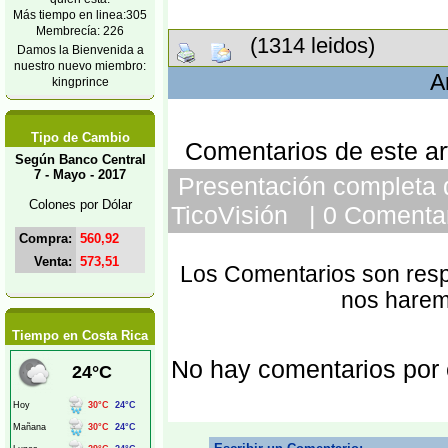
Más tiempo en linea:305
Membrecía: 226
(1314 leidos)
Damos la Bienvenida a
nuestro nuevo miembro:
A
kingprince
Tipo de Cambio
Comentarios de este art
Según Banco Central
7 - Mayo - 2017
Presentación completa d
Colones por Dólar
TicoVisión | 0 Comentar
Compra:
560,92
Venta:
573,51
Los Comentarios son respo
nos harem
Tiempo en Costa Rica
No hay comentarios por