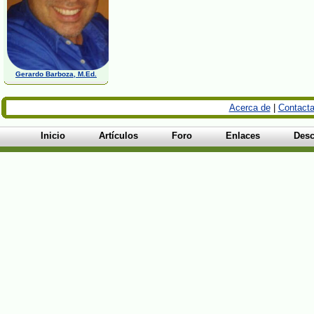
Gerardo Barboza, M.Ed.
Acerca de
|
Contacta
Inicio
Artículos
Foro
Enlaces
Desc