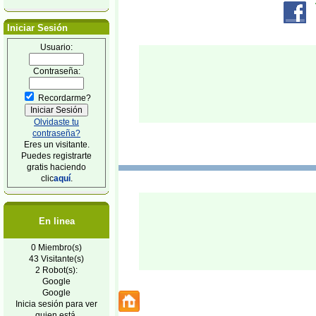
Iniciar Sesión
Usuario:
Contraseña:
Recordarme?
Olvidaste tu
contraseña?
Eres un visitante.
Puedes registrarte
gratis haciendo
clic
aquí
.
En linea
0 Miembro(s)
43 Visitante(s)
2 Robot(s):
Google
Google
Inicia sesión para ver
quien está.