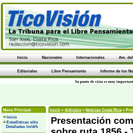
Inicio
Nacionales
Internacionales
Am. del
Editoriales
Libre Pensamiento
Informe de los No
Su punto de vista es muy important
Menu Principal
Inicio
»
Artículos
»
Noticias Costa Rica
» Pre
Inicio
Presentación com
Estadísticas sitio
Detalladas /m/d/h
sobre ruta 1856 -