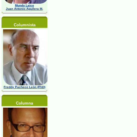
Mundo Laico
Juan Antonio Aguilera M,
Columnista
Freddy Pacheco León (PhD)
Columna