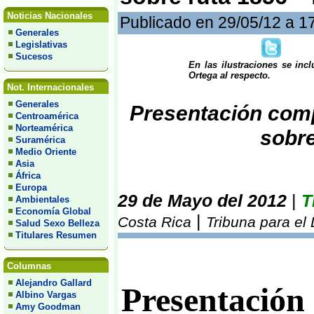
Noticias Nacionales
Publicado en 29/05/12 a 1
Generales
Legislativas
Sucesos
En las ilustraciones se incl
Ortega al respecto.
Not. Internacionales
Generales
Presentación comp
Centroamérica
Norteamérica
sobre
Suramérica
Medio Oriente
Asia
África
Europa
29 de Mayo del 2012
|
T
Ambientales
Economía Global
|
Costa Rica
Tribuna para el
Salud Sexo Belleza
Titulares Resumen
Columnas
Alejandro Gallard
Presentación
Albino Vargas
Amy Goodman