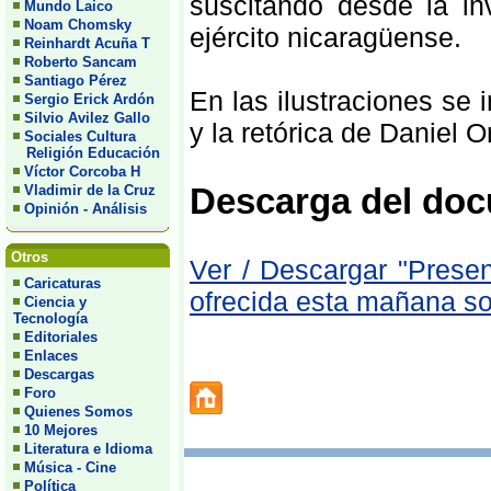
suscitando desde la inv
Mundo Laico
Noam Chomsky
ejército nicaragüense.
Reinhardt Acuña T
Roberto Sancam
Santiago Pérez
En las ilustraciones se 
Sergio Erick Ardón
Silvio Avilez Gallo
y la retórica de Daniel O
Sociales Cultura
Religión Educación
Víctor Corcoba H
Descarga del do
Vladimir de la Cruz
Opinión - Análisis
Otros
Ver / Descargar "Prese
Caricaturas
ofrecida esta mañana s
Ciencia y
Tecnología
Editoriales
Enlaces
Descargas
Foro
Quienes Somos
10 Mejores
Literatura e Idioma
Música - Cine
Política