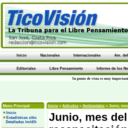
Inicio
Nacionales
Internacionales
Am. del
Editoriales
Libre Pensamiento
Informe de los No
Su punto de vista es muy important
Menu Principal
Inicio
»
Artículos
»
Ambientales
» Junio, mes
Inicio
Junio, mes del
Estadísticas sitio
Detalladas /m/d/h