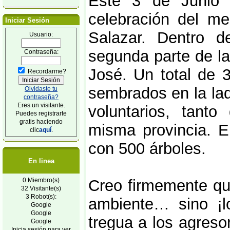
Este 3 de Junio 
celebración del me
Iniciar Sesión
Salazar. Dentro de
Usuario:
segunda parte de l
Contraseña:
José. Un total de 
Recordarme?
sembrados en la lad
Olvidaste tu
contraseña?
Eres un visitante.
voluntarios, tant
Puedes registrarte
gratis haciendo
misma provincia. E
clic
aquí
.
con 500 árboles.
En linea
0 Miembro(s)
Creo firmemente que
32 Visitante(s)
3 Robot(s):
ambiente… sino ¡l
Google
Google
tregua a los agreso
Google
Inicia sesión para ver