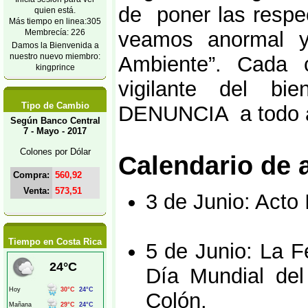
de poner las respe
quien está.
Más tiempo en linea:305
Membrecía: 226
veamos anormal y 
Damos la Bienvenida a
nuestro nuevo miembro:
Ambiente”. Cada 
kingprince
vigilante del b
Tipo de Cambio
DENUNCIA a todo a
Según Banco Central
7 - Mayo - 2017
Colones por Dólar
Calendario de 
Compra:
560,92
Venta:
573,51
3 de Junio: Acto 
Tiempo en Costa Rica
5 de Junio: La 
Día Mundial del
Colón.