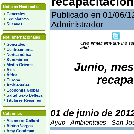
recapacitación
Noticias Nacionales
Publicado en 01/06/1
Generales
Legislativas
Administrador
Sucesos
Not. Internacionales
Creo firmemente que ¡no sol
Generales
año!
Centroamérica
Norteamérica
Suramérica
Junio, mes
Medio Oriente
Asia
África
recapa
Europa
Ambientales
Economía Global
Salud Sexo Belleza
Titulares Resumen
01 de junio de 201
Columnas
Alejandro Gallard
Ayub | Ambientales | San Jos
Albino Vargas
Amy Goodman