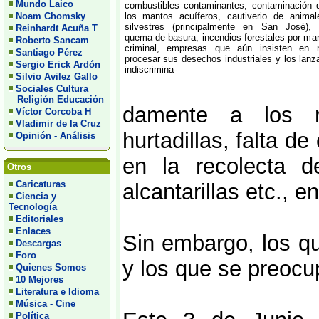
Mundo Laico
combustibles contaminantes, contaminación 
Noam Chomsky
los mantos acuíferos, cautiverio de animal
silvestres (principalmente en San José), 
Reinhardt Acuña T
quema de basura, incendios forestales por ma
Roberto Sancam
criminal, empresas que aún insisten en 
Santiago Pérez
procesar sus desechos industriales y los lanz
Sergio Erick Ardón
indiscrimina-
Silvio Avilez Gallo
Sociales Cultura
Religión Educación
damente a los r
Víctor Corcoba H
Vladimir de la Cruz
hurtadillas, falta d
Opinión - Análisis
en la recolecta d
Otros
Caricaturas
alcantarillas etc., 
Ciencia y
Tecnología
Editoriales
Enlaces
Sin embargo, los q
Descargas
Foro
y los que se preocu
Quienes Somos
10 Mejores
Literatura e Idioma
Música - Cine
Política