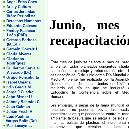
Angel Frias Coca
Arte y Cultura
Carlos Jeremías
Jirón: Periodista
Junio, mes
Derechos Humanos
Eduardo Galeano
Freddy Pacheco
León (PhD)
recapacitació
Gerardo Barboza
(M.Ed.)
Germán Gorraiz L.
Gloria Álvarez
Glorianna
Este mes de junio se celebra el mes del med
Rodríguez
ambiente. Están planeados conciertos, charla
Guillermo Carvajal
campañas de reciclaje y reforestación etc. 
Alvarado (Dr.)
designación del 5 de junio como Día Mundial d
Grupo Roncahuita
Medio Ambiente fue realizada por la Asambl
Isabel Umaña
General de las Naciones Unidas en 1972, 
Iván García M
recuerdo del día en que se inauguró 
Jorge J Cuadra
Estocolmo la Conferencia sobre el Med
Humano.
John Bisner U
Johnny Schmidt C.
Sin embargo, a pesar de la fama mundial q
Juan Gelman
tenemos, no podemos obviar las much
Julian Frech A
inconsistencias que padecemos contra el med
Luis Paulino
ambiente: la basura que se arroja a los ríos y 
Vargas Solis (Dr.)
mar, las bolsas de plástico, el incremento 
Max Lacayo L.
automóviles que circulan a base 