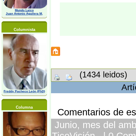
Mundo Laico
Juan Antonio Aguilera M,
Columnista
(1434 leidos)
Art
Freddy Pacheco León (PhD)
Columna
Comentarios de est
Junio, mes del ambi
TicoVisión | 0 Com