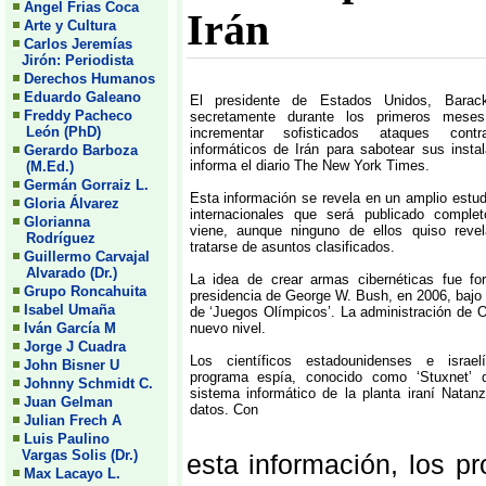
Angel Frias Coca
Irán
Arte y Cultura
Carlos Jeremías
Jirón: Periodista
Derechos Humanos
Eduardo Galeano
El presidente de Estados Unidos, Bara
Freddy Pacheco
secretamente durante los primeros mes
León (PhD)
incrementar sofisticados ataques cont
informáticos de Irán para sabotear sus insta
Gerardo Barboza
informa el diario The New York Times.
(M.Ed.)
Germán Gorraiz L.
Esta información se revela en un amplio estud
Gloria Álvarez
internacionales que será publicado compl
Glorianna
viene, aunque ninguno de ellos quiso reve
Rodríguez
tratarse de asuntos clasificados.
Guillermo Carvajal
Alvarado (Dr.)
La idea de crear armas cibernéticas fue fo
Grupo Roncahuita
presidencia de George W. Bush, en 2006, bajo
Isabel Umaña
de ‘Juegos Olímpicos’. La administración de 
Iván García M
nuevo nivel.
Jorge J Cuadra
Los científicos estadounidenses e israe
John Bisner U
programa espía, conocido como ‘Stuxnet’ 
Johnny Schmidt C.
sistema informático de la planta iraní Natanz
Juan Gelman
datos. Con
Julian Frech A
Luis Paulino
Vargas Solis (Dr.)
esta información, los 
Max Lacayo L.