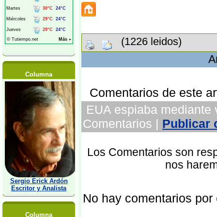
(1226 leidos)
A
Columna
Comentarios de este art
EUA espiaba mediante vir
Comentarios |
Publicar
Los Comentarios son respo
nos harem
Sergio Erick Ardón
Escritor y Analista
No hay comentarios por
Columna