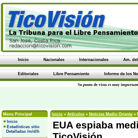
Inicio
Nacionales
Internacionales
Am. del
Editoriales
Libre Pensamiento
Informe de los No
Su punto de vista es muy important
Menu Principal
Inicio
»
Artículos
»
Noticias Medio Oriente
» 
Inicio
EUA espiaba media
Estadísticas sitio
Detalladas /m/d/h
TicoVisión