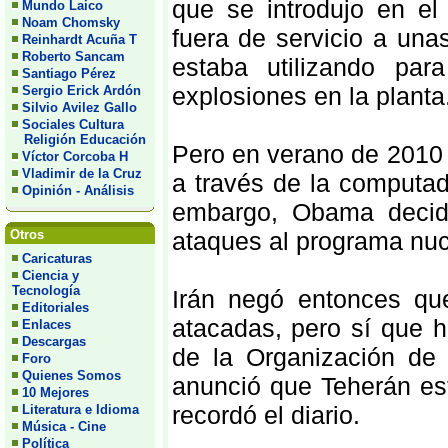
que se introdujo en el
Mundo Laico
Noam Chomsky
fuera de servicio a una
Reinhardt Acuña T
Roberto Sancam
estaba utilizando par
Santiago Pérez
explosiones en la planta
Sergio Erick Ardón
Silvio Avilez Gallo
Sociales Cultura
Religión Educación
Pero en verano de 2010 
Víctor Corcoba H
Vladimir de la Cruz
a través de la computa
Opinión - Análisis
embargo, Obama decidi
Otros
ataques al programa nuc
Caricaturas
Ciencia y
Tecnología
Irán negó entonces que
Editoriales
atacadas, pero sí que h
Enlaces
Descargas
de la Organización de 
Foro
Quienes Somos
anunció que Teherán est
10 Mejores
recordó el diario.
Literatura e Idioma
Música - Cine
Política