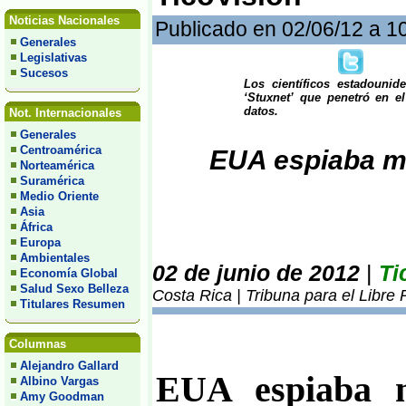
Noticias Nacionales
Publicado en 02/06/12 a 1
Generales
Legislativas
Sucesos
Los científicos estadouni
‘Stuxnet’ que penetró en el
datos.
Not. Internacionales
Generales
Centroamérica
EUA espiaba me
Norteamérica
Suramérica
Medio Oriente
Asia
África
Europa
Ambientales
02 de junio de 2012
|
Ti
Economía Global
Salud Sexo Belleza
Costa Rica | Tribuna para el Libre
Titulares Resumen
Columnas
Alejandro Gallard
EUA espiaba m
Albino Vargas
Amy Goodman